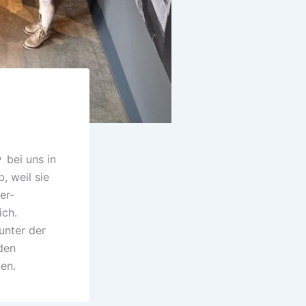
󠁿 bei uns in
, weil sie
er-
ich.
unter der
den
nen.