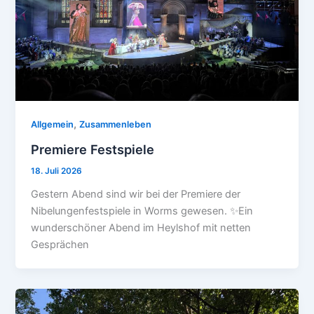
,
Allgemein
Zusammenleben
Premiere Festspiele
18. Juli 2026
Gestern Abend sind wir bei der Premiere der
Nibelungenfestspiele in Worms gewesen. ✨Ein
wunderschöner Abend im Heylshof mit netten
Gesprächen