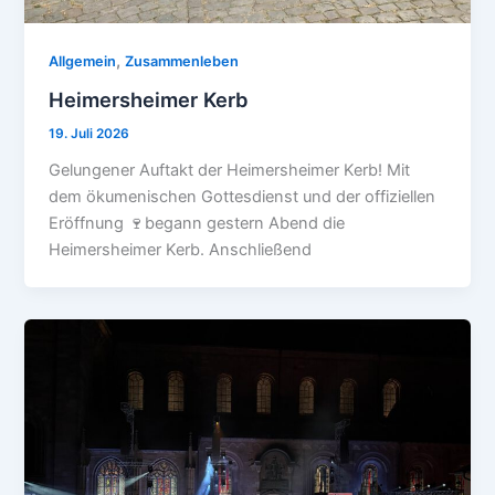
,
Allgemein
Zusammenleben
Heimersheimer Kerb
19. Juli 2026
Gelungener Auftakt der Heimersheimer Kerb! Mit
dem ökumenischen Gottesdienst und der offiziellen
Eröffnung 🍷begann gestern Abend die
Heimersheimer Kerb. Anschließend