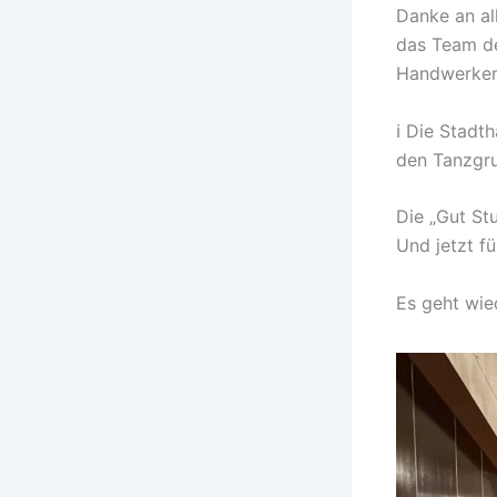
Danke an al
das Team de
Handwerker,
ℹ️ Die Stadt
den Tanzgru
Die „Gut Stu
Und jetzt f
Es geht wied