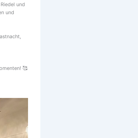
 Riedel und
en und
Fastnacht,
Momenten! 🥰