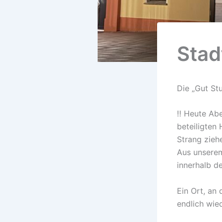
Stad
Die „Gut Stu
‼️ Heute Ab
beteiligten
Strang zieh
Aus unserem
innerhalb d
Ein Ort, an 
endlich wied