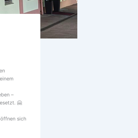
den
 einem
eben –
esetzt. 🤗
 öffnen sich