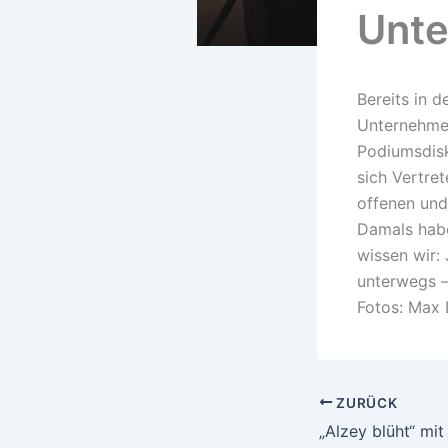
Unte
Bereits in 
Unternehmer
Podiumsdisk
sich Vertret
offenen und
Damals habe
wissen wir: 
unterwegs –
Fotos: Max
ZURÜCK
„Alzey blüht“ mit