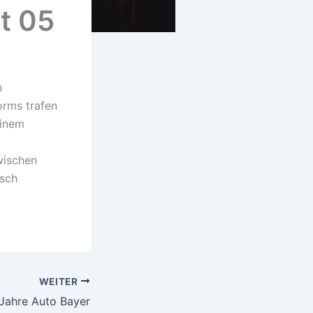
t 05
n
orms trafen
einem
wischen
isch
WEITER
Jahre Auto Bayer