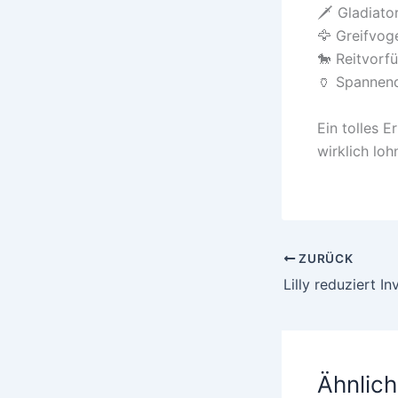
🗡️ Gladiat
🦅 Greifvog
🐎 Reitvorf
🏺 Spannend
Ein tolles Er
wirklich loh
ZURÜCK
Lilly reduziert I
Ähnlich