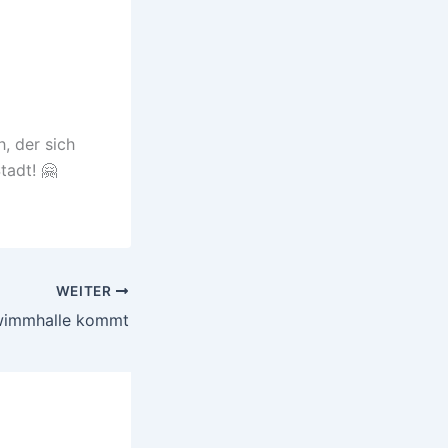
h, der sich
tadt! 🤗
WEITER
immhalle kommt