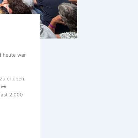
d heute war
zu erleben.
 📜
fast 2.000