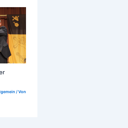
er
lgemein
/ Von