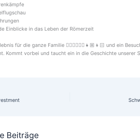
orenkämpfe
elflugschau
ührungen
e Einblicke in das Leben der Römerzeit
lebnis für die ganze Familie 🙍🏼‍♀️🙍🏻‍♂️👧🏼👦🏻 und ein Besuc
nt. Kommt vorbei und taucht ein in die Geschichte unserer S
nvestment
Schw
e Beiträge