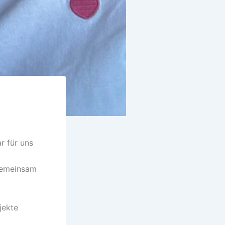
r für uns
gemeinsam
jekte