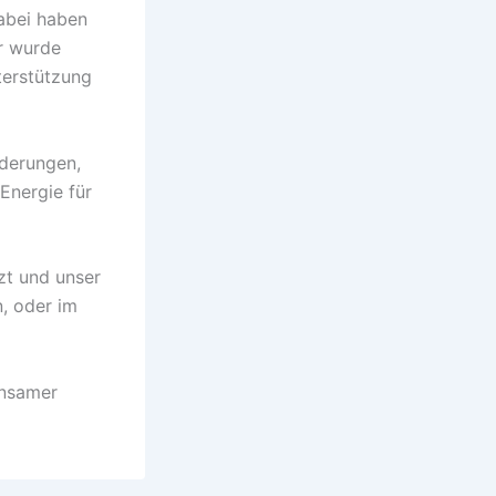
Dabei haben
hr wurde
terstützung
rderungen,
Energie für
zt und unser
, oder im
insamer