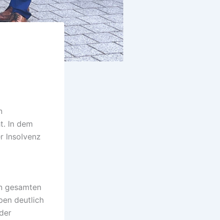
n
t. In dem
r Insolvenz
den gesamten
ben deutlich
der