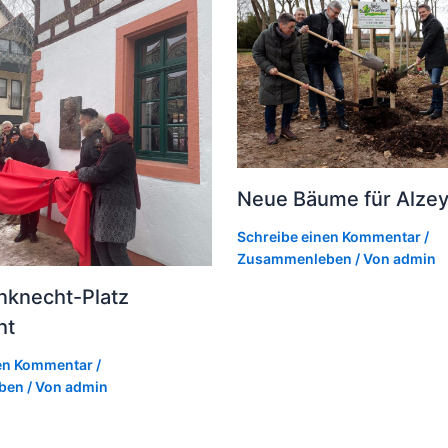
Neue Bäume für Alze
Schreibe einen Kommentar
/
Zusammenleben
/ Von
admin
nknecht-Platz
ht
nen Kommentar
/
ben
/ Von
admin