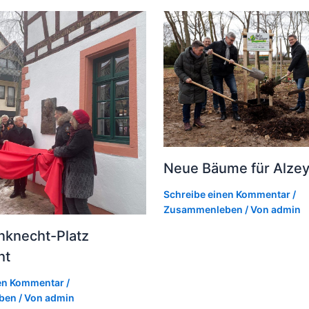
Neue Bäume für Alze
Schreibe einen Kommentar
/
Zusammenleben
/ Von
admin
nknecht-Platz
ht
nen Kommentar
/
ben
/ Von
admin