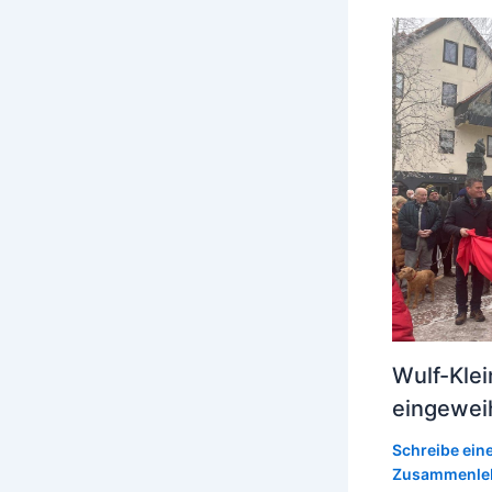
Wulf-Klei
eingewei
Schreibe ei
Zusammenle