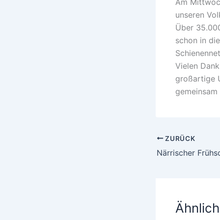
Am Mittwoc
unseren Vol
Über 35.00
schon in di
Schienennet
Vielen Dank 
großartige 
gemeinsam v
ZURÜCK
Närrischer Früh
Ähnlich