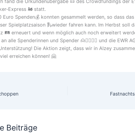
h fand die Urkundenübergabe 📜 des Crowdfundings der 
ker-Express 🚂 statt.
0 Euro Spenden💰 konnten gesammelt werden, so dass das
eser Spielplatzsaison 🛝wieder fahren kann. Im Herbst soll 
z 🛤️ erneuert und wenn möglich auch noch erweitert werd
an alle Spenderinnen und Spender 🙍🙍‍♀️🙍‍♂️ und die EWR AG
Unterstützung! Die Aktion zeigt, dass wir in Alzey zusamm
iel erreichen können! 🤗
schoppen
Fastnacht
e Beiträge