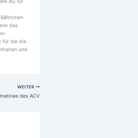
EWR AG für
 Bähnchen
dann das
en.
 für die die
enhalten und
WEITER
smatinee des ACV