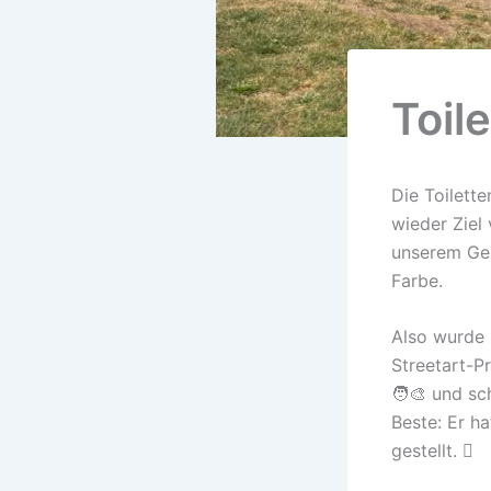
Toil
Die Toilett
wieder Ziel
unserem Geb
Farbe.
Also wurde 
Streetart-P
🧑‍🎨 und sc
Beste: Er h
gestellt. 🫟