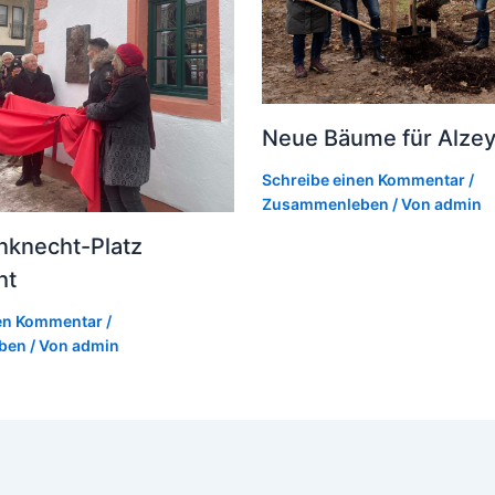
Neue Bäume für Alze
Schreibe einen Kommentar
/
Zusammenleben
/ Von
admin
nknecht-Platz
ht
nen Kommentar
/
ben
/ Von
admin