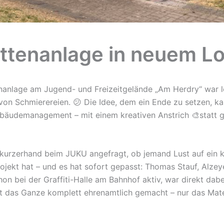
ettenanlage in neuem L
enanlage am Jugend- und Freizeitgelände „Am Herdry“ war 
 von Schmierereien. 😕 Die Idee, dem ein Ende zu setzen, k
äudemanagement – mit einem kreativen Anstrich 🎨statt g
kurzerhand beim JUKU angefragt, ob jemand Lust auf ein k
rojekt hat – und es hat sofort gepasst: Thomas Stauf, Alzey
hon bei der Graffiti-Halle am Bahnhof aktiv, war direkt dab
at das Ganze komplett ehrenamtlich gemacht – nur das Mat