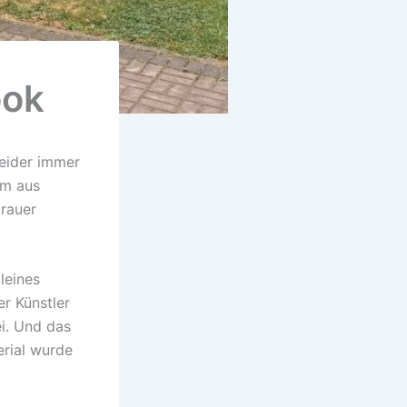
ook
leider immer
am aus
rauer
leines
er Künstler
ei. Und das
erial wurde