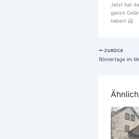
Jetzt hat d
ganze Gelän
haben! 🤗
ZURÜCK
Römertage im M
Ähnlich